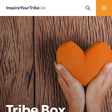
InspireYourTribe
.be
Tribe Box.