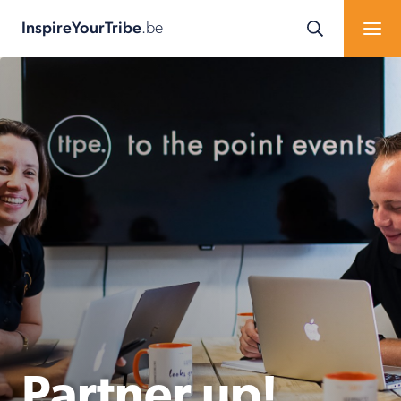
InspireYourTribe
.be
Partner up!